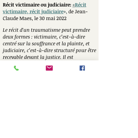
Récit victimaire ou judiciaire:
«
Récit
victimaire, récit judiciaire
»,
de Jean-
Claude Maes, le 30 mai 2022
Le récit d'un traumatisme peut prendre
deux formes : victimaire, c’est-à-dire
centré sur la souffrance et la plainte, et
judiciaire, c’est-à-dire structuré pour être
recevable devant la justice. Il est
important de distinguer ces récits pour
éviter les malentendus et favoriser une
réparation adéquate.
Quelques articles de Jean-Claude
Maes consacrés au traumatisme,
disponibles sur CAIRN
«La famille face à la radicalisation
d’un de ses membres», in Cahiers
critiques de thérapie familiale et de