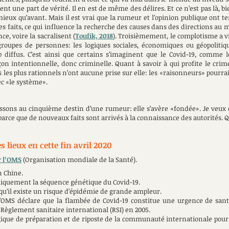
t une part de vérité. Il en est de même des délires. Et ce n’est pas là, bi
 mieux qu’avant. Mais il est vrai que la rumeur et l’opinion publique on
les faits, ce qui influence la recherche des causes dans des directions au 
nce, voire la sacralisent (
Toufik, 2018
). Troisièmement, le complotisme a vi
roupes de personnes: les logiques sociales, économiques ou géopolitiqu
diffus. C’est ainsi que certains s’imaginent que le Covid-19, comme 
çon intentionnelle, donc criminelle. Quant à savoir à qui profite le crim
ts les plus rationnels n’ont aucune prise sur elle: les «raisonneurs» pour
ec «le système».
assons au cinquième destin d’une rumeur: elle s’avère «fondée». Je veux 
parce que de nouveaux faits sont arrivés à la connaissance des autorités.
 lieux en cette fin avril 2020
r l’OMS
(Organisation mondiale de la Santé).
n Chine.
liquement la séquence génétique du Covid-19.
 qu’il existe un risque d’épidémie de grande ampleur.
l’OMS déclare que la flambée de Covid-19 constitue une urgence de santé
 Règlement sanitaire international (RSI) en 2005.
gique de préparation et de riposte de la communauté internationale pour 