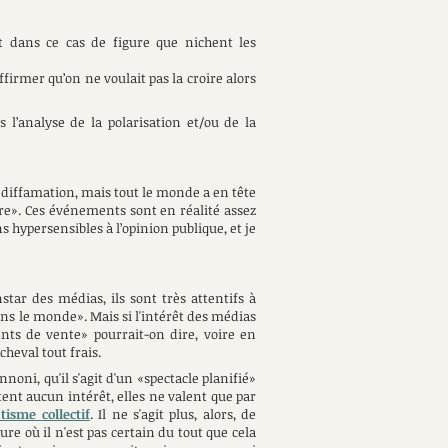
t dans ce cas de figure que nichent les
ffirmer qu’on ne voulait pas la croire alors
 l’analyse de la polarisation et/ou de la
 diffamation, mais tout le monde a en tête
être». Ces événements sont en réalité assez
 hypersensibles à l’opinion publique, et je
star des médias, ils sont très attentifs à
ans le monde». Mais si l'intérêt des médias
nts de vente» pourrait-on dire, voire en
cheval tout frais.
oni, qu'il s'agit d'un «spectacle planifié»
ntent aucun intérêt, elles ne valent que par
isme collectif
. Il ne s'agit plus, alors, de
e où il n'est pas certain du tout que cela