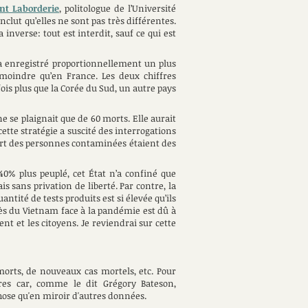
nt Laborderie
, politologue de l’Université
nclut qu’elles ne sont pas très différentes.
inverse: tout est interdit, sauf ce qui est
, a enregistré proportionnellement un plus
moindre qu’en France. Les deux chiffres
fois plus que la Corée du Sud, un autre pays
e se plaignait que de 60 morts. Elle aurait
ette stratégie a suscité des interrogations
upart des personnes contaminées étaient des
40% plus peuplé, cet État n’a confiné que
s sans privation de liberté. Par contre, la
ntité de tests produits est si élevée qu’ils
cès du Vietnam face à la pandémie est dû à
t et les citoyens. Je reviendrai sur cette
 morts, de nouveaux cas mortels, etc. Pour
res car, comme le dit Grégory Bateson,
chose qu'en miroir d'autres données.