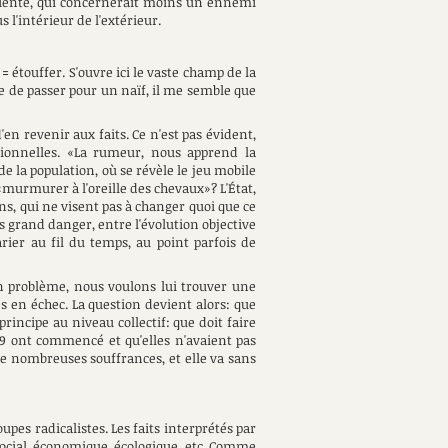
sciente, qui concernerait moins un ennemi
 l'intérieur de l'extérieur.
= étouffer. S'ouvre ici le vaste champ de la
ue de passer pour un naïf, il me semble que
n revenir aux faits. Ce n'est pas évident,
tionnelles. «La rumeur, nous apprend la
e la population, où se révèle le jeu mobile
«murmurer à l'oreille des chevaux»? L'État,
ns, qui ne visent pas à changer quoi que ce
lus grand danger, entre l'évolution objective
arier au fil du temps, au point parfois de
un problème, nous voulons lui trouver une
es en échec. La question devient alors: que
rincipe au niveau collectif: que doit faire
-19 ont commencé et qu'elles n'avaient pas
de nombreuses souffrances, et elle va sans
upes radicalistes. Les faits interprétés par
social, économique, écologique, etc. Comme