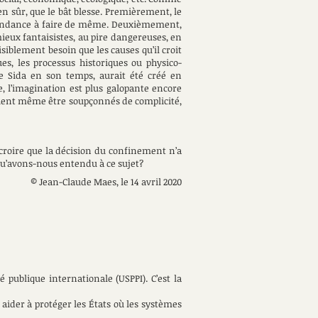
en sûr, que le bât blesse. Premièrement, le
t tendance à faire de même. Deuxièmement,
mieux fantaisistes, au pire dangereuses, en
siblement besoin que les causes qu’il croit
es, les processus historiques ou physico-
le Sida en son temps, aurait été créé en
e, l’imagination est plus galopante encore
raient même être soupçonnés de complicité,
croire que la décision du confinement n’a
 Qu’avons-nous entendu à ce sujet?
© Jean-Claude Maes, le 14 avril 2020
 publique internationale (USPPI). C’est la
aider à protéger les États où les systèmes