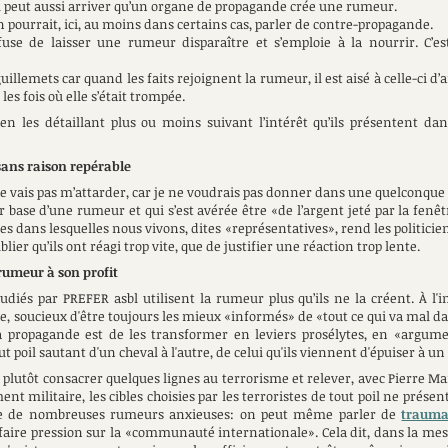
Il peut aussi arriver qu’un organe de propagande crée une rumeur.
On pourrait, ici, au moins dans certains cas, parler de contre-propagande.
se de laisser une rumeur disparaître et s’emploie à la nourrir. C’es
llemets car quand les faits rejoignent la rumeur, il est aisé à celle-ci d’a
 les fois où elle s’était trompée.
n les détaillant plus ou moins suivant l’intérêt qu’ils présentent dans
sans raison repérable
ne vais pas m’attarder, car je ne voudrais pas donner dans une quelconque
sur base d’une rumeur et qui s’est avérée être «de l’argent jeté par la fen
s dans lesquelles nous vivons, dites «représentatives», rend les politiciens
ublier qu’ils ont réagi trop vite, que de justifier une réaction trop lente.
rumeur à son profit
iés par PREFER asbl utilisent la rumeur plus qu’ils ne la créent. À l'in
ître, soucieux d'être toujours les mieux «informés» de «tout ce qui va mal d
la propagande est de les transformer en leviers prosélytes, en «argume
t poil sautant d'un cheval à l'autre, de celui qu'ils viennent d'épuiser à un 
plutôt consacrer quelques lignes au terrorisme et relever, avec Pierre Mann
ment militaire, les cibles choisies par les terroristes de tout poil ne prése
ce de nombreuses rumeurs anxieuses: on peut même parler de
traumat
re pression sur la «communauté internationale». Cela dit, dans la mesur