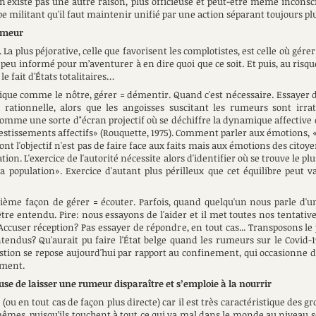
 n'existe pas une autre raison, plus officieuse et peut-être même incon
pe militant qu'il faut maintenir unifié par une action séparant toujours plus
rumeur
a plus péjorative, celle que favorisent les complotistes, est celle où gérer 
peu informé pour m’aventurer à en dire quoi que ce soit. Et puis, au risq
le fait d'États totalitaires…
que comme le nôtre, gérer = démentir. Quand c'est nécessaire. Essayer d'e
ationnelle, alors que les angoisses suscitant les rumeurs sont irra
 comme une sorte d"écran projectif où se déchiffre la dynamique affective d
nvestissements affectifs» (Rouquette, 1975). Comment parler aux émotions, 
t l'objectif n'est pas de faire face aux faits mais aux émotions des citoye
ation. L'exercice de l'autorité nécessite alors d'identifier où se trouve le p
a population». Exercice d'autant plus périlleux que cet équilibre peut v
oisième façon de gérer = écouter. Parfois, quand quelqu'un nous parle d'
être entendu. Pire: nous essayons de l'aider et il met toutes nos tentativ
 Accuser réception? Pas essayer de répondre, en tout cas... Transposons le p
ntendus? Qu'aurait pu faire l'État belge quand les rumeurs sur le Covid
uestion se repose aujourd'hui par rapport au confinement, qui occasionne 
ement.
se de laisser une rumeur disparaître et s’emploie à la nourrir
 en tout cas de façon plus directe) car il est très caractéristique des gro
mêmes, puisqu’ils touchent à tout ce qui va mal dans le monde au niveau 