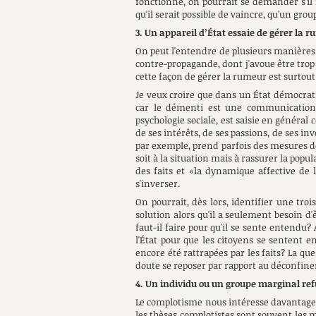
fonctionne, on pourrait se demander s'il
qu'il serait possible de vaincre, qu'un grou
3. Un appareil d’État essaie de gérer la 
On peut l'entendre de plusieurs manières. L
contre-propagande, dont j'avoue être trop 
cette façon de gérer la rumeur est surtout 
Je veux croire que dans un État démocrati
car le démenti est une communication r
psychologie sociale, est saisie en général
de ses intérêts, de ses passions, de ses i
par exemple, prend parfois des mesures don
soit à la situation mais à rassurer la popul
des faits et «la dynamique affective de l
s'inverser.
On pourrait, dès lors, identifier une tr
solution alors qu'il a seulement besoin d'
faut-il faire pour qu'il se sente entendu?
l'État pour que les citoyens se sentent e
encore été rattrapées par les faits? La q
doute se reposer par rapport au déconfin
4. Un individu ou un groupe marginal refu
Le complotisme nous intéresse davantage (ou
les thèses complotistes sont souvent les 