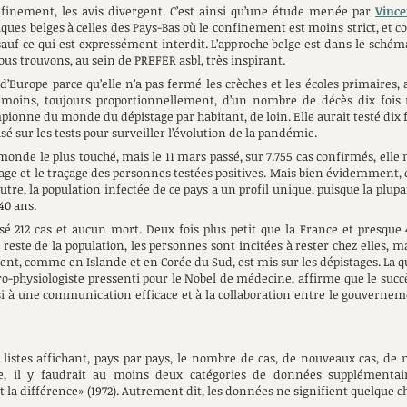
finement, les avis divergent. C’est ainsi qu’une étude menée par
Vince
ques belges à celles des Pays-Bas où le confinement est moins strict, et co
 sauf ce qui est expressément interdit. L’approche belge est dans le schéma 
ous trouvons, au sein de PREFER asbl, très inspirant.
s d’Europe parce qu’elle n’a pas fermé les crèches et les écoles primaires
moins, toujours proportionnellement, d’un nombre de décès dix fois 
ampionne du monde du dépistage par habitant, de loin. Elle aurait testé dix 
 sur les tests pour surveiller l’évolution de la pandémie.
onde le plus touché, mais le 11 mars passé, sur 7.755 cas confirmés, elle n
age et le traçage des personnes testées positives. Mais bien évidemment, c
 outre, la population infectée de ce pays a un profil unique, puisque la pl
40 ans.
sé 212 cas et aucun mort. Deux fois plus petit que la France et presque 
este de la population, les personnes sont incitées à rester chez elles, mai
ent, comme en Islande et en Corée du Sud, est mis sur les dépistages. La qua
ro-physiologiste pressenti pour le Nobel de médecine, affirme que le suc
si à une communication efficace et à la collaboration entre le gouvernemen
 listes affichant, pays par pays, le nombre de cas, de nouveaux cas, de
e, il y faudrait au moins deux catégories de données supplémentai
ait la différence» (1972). Autrement dit, les données ne signifient quelque 