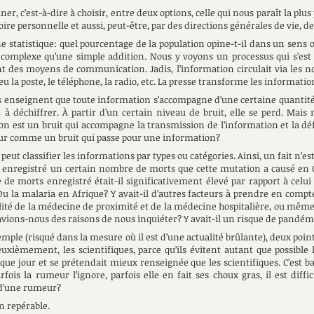
iner, c’est-à-dire à choisir, entre deux options, celle qui nous paraît la p
oire personnelle et aussi, peut-être, par des directions générales de vie, d
ne statistique: quel pourcentage de la population opine-t-il dans un sens o
complexe qu’une simple addition. Nous y voyons un processus qui s’est
nt des moyens de communication. Jadis, l’information circulait via les n
u la poste, le téléphone, la radio, etc. La presse transforme les informatio
enseignent que toute information s’accompagne d’une certaine quantité de 
le à déchiffrer. À partir d’un certain niveau de bruit, elle se perd. Mai
ion est un bruit qui accompagne la transmission de l’information et la 
meur comme un bruit qui passe pour une information?
eut classifier les informations par types ou catégories. Ainsi, un fait n’es
enregistré un certain nombre de morts que cette mutation a causé en C
re de morts enregistré était-il significativement élevé par rapport à celu
u la malaria en Afrique? Y avait-il d’autres facteurs à prendre en compte,
lité de la médecine de proximité et de la médecine hospitalière, ou mêm
 avions-nous des raisons de nous inquiéter? Y avait-il un risque de pandém
mple (risqué dans la mesure où il est d’une actualité brûlante), deux poin
uxièmement, les scientifiques, parce qu’ils évitent autant que possible l
ue jour et se prétendait mieux renseignée que les scientifiques. C’est ba
rfois la rumeur l’ignore, parfois elle en fait ses choux gras, il est dif
s d’une rumeur?
n repérable.