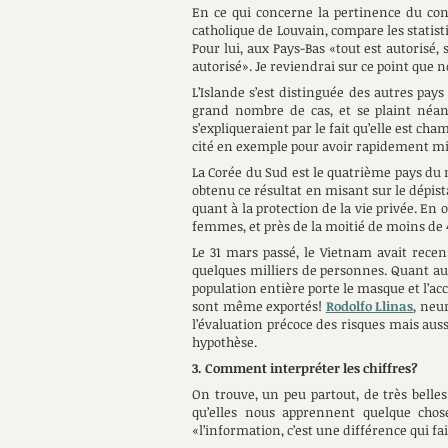
En ce qui concerne la pertinence du con
catholique de Louvain, compare les statisti
Pour lui, aux Pays-Bas «tout est autorisé,
autorisé». Je reviendrai sur ce point que n
L’Islande s’est distinguée des autres pay
grand nombre de cas, et se plaint néan
s’expliqueraient par le fait qu’elle est ch
cité en exemple pour avoir rapidement misé
La Corée du Sud est le quatrième pays du m
obtenu ce résultat en misant sur le dépist
quant à la protection de la vie privée. En
femmes, et près de la moitié de moins de 
Le 31 mars passé, le Vietnam avait recen
quelques milliers de personnes. Quant au r
population entière porte le masque et l’acc
sont même exportés!
Rodolfo Llinas
, neu
l’évaluation précoce des risques mais aus
hypothèse.
3. Comment interpréter les chiffres?
On trouve, un peu partout, de très belles
qu’elles nous apprennent quelque chos
«l’information, c’est une différence qui f