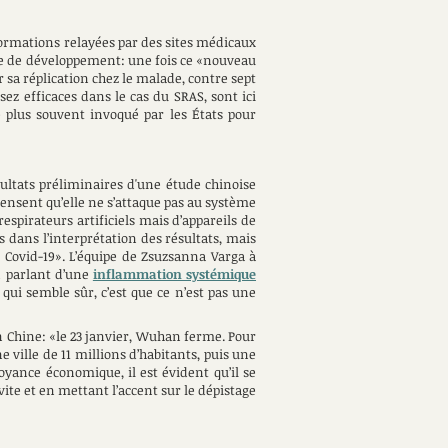
formations relayées par des sites médicaux
tesse de développement: une fois ce «nouveau
sa réplication chez le malade, contre sept
sez efficaces dans le cas du SRAS, sont ici
 plus souvent invoqué par les États pour
sultats préliminaires d'une étude chinoise
ensent qu’elle ne s’attaque pas au système
espirateurs artificiels mais d’appareils de
s dans l’interprétation des résultats, mais
 Covid-19». L’équipe de Zsuzsanna Varga à
n parlant d’une
inflammation systémique
qui semble sûr, c’est que ce n’est pas une
en Chine: «le 23 janvier, Wuhan ferme. Pour
 ville de 11 millions d’habitants, puis une
royance économique, il est évident qu’il se
ite et en mettant l’accent sur le dépistage