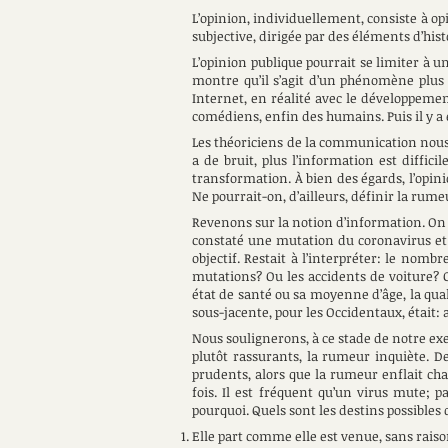
L’opinion, individuellement, consiste à op
subjective, dirigée par des éléments d’hist
L’opinion publique pourrait se limiter à u
montre qu’il s’agit d’un phénomène plus 
Internet, en réalité avec le développeme
comédiens, enfin des humains. Puis il y a e
Les théoriciens de la communication nous 
a de bruit, plus l’information est diffici
transformation. À bien des égards, l’opin
Ne pourrait-on, d’ailleurs, définir la ru
Revenons sur la notion d’information. On p
constaté une mutation du coronavirus et 
objectif. Restait à l’interpréter: le nomb
mutations? Ou les accidents de voiture? O
état de santé ou sa moyenne d’âge, la qua
sous-jacente, pour les Occidentaux, était:
Nous soulignerons, à ce stade de notre exe
plutôt rassurants, la rumeur inquiète. De
prudents, alors que la rumeur enflait chaq
fois. Il est fréquent qu’un virus mute; pa
pourquoi. Quels sont les destins possible
Elle part comme elle est venue, sans raiso