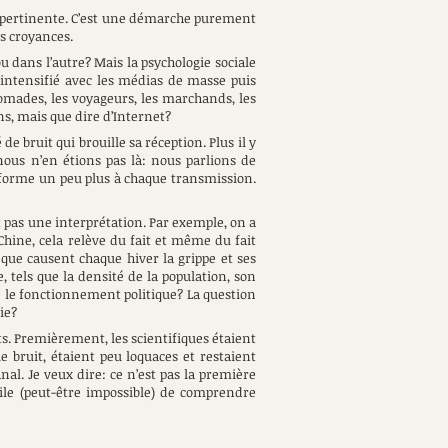
lus pertinente. C’est une démarche purement
es croyances.
u dans l’autre? Mais la psychologie sociale
 intensifié avec les médias de masse puis
omades, les voyageurs, les marchands, les
ns, mais que dire d’Internet?
bruit qui brouille sa réception. Plus il y
s nous n’en étions pas là: nous parlions de
déforme un peu plus à chaque transmission.
t pas une interprétation. Par exemple, on a
hine, cela relève du fait et même du fait
i que causent chaque hiver la grippe et ses
 tels que la densité de la population, son
e le fonctionnement politique? La question
ie?
ts. Premièrement, les scientifiques étaient
e bruit, étaient peu loquaces et restaient
nal. Je veux dire: ce n’est pas la première
ficile (peut-être impossible) de comprendre