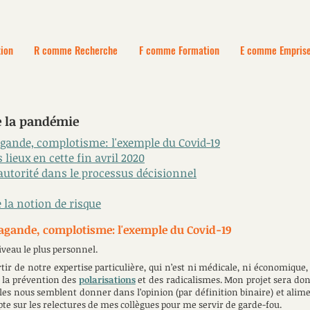
ion
R comme Recherche
F comme Formation
E comme Empris
e la pandémie
gande, complotisme: l'exemple du Covid-19
 lieux en cette fin avril 2020
'autorité dans le processus décisionnel
 la notion de risque
agande, complotisme: l'exemple du Covid-19
iveau le plus personnel.
rtir de notre expertise particulière, qui n’est ni médicale, ni économique, 
ur la prévention des
polarisations
et des radicalismes. Mon projet sera don
cles nous semblent donner dans l’opinion (par définition binaire) et alime
pte sur les relectures de mes collègues pour me servir de garde-fou.