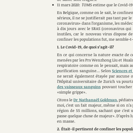
11 mars 2020: l’OMS estime que le Covid-19
En Belgique, comme on le sait, le confine
sérieux, il ne se justifierait pas tant par
coronavirus» dans l’organisme, les médeci
à dix jours avec le SRAS (coronavirus qui 
inutiles, car le nouveau virus dispose 
confiner les populations fut, me semble-t-i
1. Le Covid-19, de quoi s’agit-il?
En ce qui concerne la nature exacte de ce
menées par les Prs Wenzhong Liu et Hualan
respiratoire comme on le pensait, mais au 
purification sanguine… Selon
Sciences et
ne serait également étayée par aucune ob
l’Hôpital universitaire de Zurich va pou
des vaisseaux sanguins
pouvant toucher l
«simple grippe».
Citons le
Dr Nathanaël Goldman
, pédiatr
moi, c’est un fait majeur, même si on n’a 
région de 55 millions, sachant que c’est u
passe quelque chose de majeur». D’après lu
en masse.
2. Était-il pertinent de confiner les popu