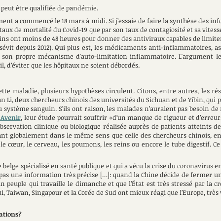
 peut être qualifiée de pandémie.
ment a commencé le 18 mars à midi. Si j’essaie de faire la synthèse des in
 le taux de mortalité du Covid-19 que par son taux de contagiosité et sa vi
ns ont moins de 48 heures pour donner des antiviraux capables de limiter 
sévit depuis 2012). Qui plus est, les médicaments anti-inflammatoires, as
de son propre mécanisme d'auto-limitation inflammatoire. L'argument le
l, d’éviter que les hôpitaux ne soient débordés.
tte maladie, plusieurs hypothèses circulent. Citons, entre autres, les ré
 Li, deux chercheurs chinois des universités du Sichuan et de Yibin, qui p
système sanguin. S’ils ont raison, les malades n’auraient pas besoin de r
 Avenir
, leur étude pourrait souffrir «d’un manque de rigueur et d’erreur
servation clinique ou biologique réalisée auprès de patients atteints de
rtant globalement dans le même sens que celle des chercheurs chinois, e
e cœur, le cerveau, les poumons, les reins ou encore le tube digestif. Ce 
e belge spécialisé en santé publique et qui a vécu la crise du coronavirus 
pas une information très précise […]: quand la Chine décide de fermer une
n peuple qui travaille le dimanche et que l’État est très stressé par la c
i, Taiwan, Singapour et la Corée de Sud ont mieux réagi que l’Europe, très v
lations?