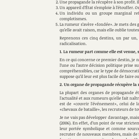
Une propagande la récupère à son profit. 
Un appareil d’État s’emploie à l’étouffer. 
Un individu ou un groupe marginal refu
complotismes.
La rumeur s’avère «fondée». Je mets des gui
qu’elle avait raison, mais elle oublie toutes
Reprenons ces cinq destins, un par un, e
radicalisation.
1. La rumeur part comme elle est venue, 
En ce qui concerne ce premier destin, je 
l’une ou l’autre décision politique prise 
compréhensibles, car le type de démocratie
suppose qu’il leur est plus facile de faire o
2. Un organe de propagande récupère la 
La plupart des organes de propagande étud
l'actualité et aux rumeurs qu'elle fait na
est de «couvrir l'événement», celui de 
«chevaux de bataille», les recruteurs de tou
Je ne vais pas développer davantage, mais 
(2006). En effet, d’un point de vue stricte
leur portée symbolique et comme sour
recruter de nouveaux membres, mais de fai