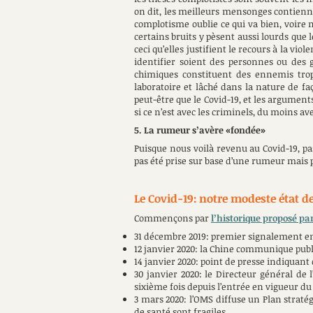
on dit, les meilleurs mensonges contiennen
complotisme oublie ce qui va bien, voire
certains bruits y pèsent aussi lourds que 
ceci qu’elles justifient le recours à la viole
identifier soient des personnes ou des g
chimiques constituent des ennemis trop 
laboratoire et lâché dans la nature de fa
peut-être que le Covid-19, et les argumen
si ce n’est avec les criminels, du moins av
5. La rumeur s’avère «fondée»
Puisque nous voilà revenu au Covid-19, p
pas été prise sur base d’une rumeur mais 
Le Covid-19: notre modeste état des
Commençons par
l’historique proposé pa
31 décembre 2019: premier signalement e
12 janvier 2020: la Chine communique pub
14 janvier 2020: point de presse indiquant
30 janvier 2020: le Directeur général de 
sixième fois depuis l’entrée en vigueur du
3 mars 2020: l’OMS diffuse un Plan straté
de santé sont fragiles.