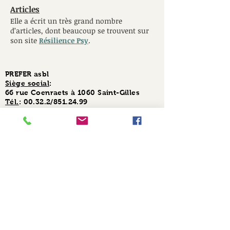
Articles
Elle a écrit un très grand nombre
d’articles, dont beaucoup se trouvent sur
son site
Résilience Psy
.
PREFER asbl
Siège social
:
66 rue Coenraets à
1060 Saint-Gilles
Tél.
: 00.32.2/851.24.99
Mail
:
contact@preferasbl.com
Numéro d’entreprise
:
0681.664.035
RPM
:
Bruxelles
Banque
: Triodos
IBAN
: BE24
5230 8095 2538
© 2017 PREFER asbl
RGPD