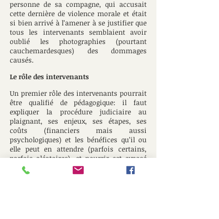
personne de sa compagne, qui accusait
cette dernière de violence morale et était
si bien arrivé à l’amener à se justifier que
tous les intervenants semblaient avoir
oublié les photographies (pourtant
cauchemardesques) des dommages
causés.
Le rôle des intervenants
Un premier rôle des intervenants pourrait
être qualifié de pédagogique: il faut
expliquer la procédure judiciaire au
plaignant, ses enjeux, ses étapes, ses
coûts (financiers mais aussi
psychologiques) et les bénéfices qu’il ou
elle peut en attendre (parfois certains,
parfois aléatoires), et nourrir cet exposé
d’exemples concrets.
Un deuxième rôle pourrait relever de
quelque chose comme un travail de
traduction: écouter patiemment le
discours victimaire, poser des questions