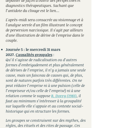
dépasser de façon à ouvrir des perspectives et
diagnostics thérapeutiques. Sachant que
l’antidote du clivage est le lien...
L'après-midi sera consacrée au
visionnage et à
l'analyse serrée d'un film illustrant le concept
de perversion narcissique. Il s'agit par ailleurs
d'une illustration de dérive de l'emprise dans le
couple.
Journée 5 :
le mercredi 31 mars
2027
.
Causalités groupales
:
Qu’il s’agisse de radicalisation ou d’autres
formes d’embrigadement et plus généralement
de dérives de l’emprise, il n’y a jamais une seule
cause, mais un faisceau de causes qui, de plus,
sont de natures parfois très différentes. On ne
peut réduire l’emprise ni à une pulsion (celle de
l’empriseur et/ou celle de l’emprisé) ni à une
relation comme le suppose
R. Dorey (1981)
, il
faut au minimum s’intéresser à la groupalité
sur laquelle elle s’appuie et au contexte social-
historique qui en structure les formes.
Les groupes se construisent sur des mythes, des
règles, des rituels et des rites de passage. Ces