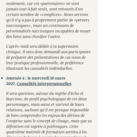
seulement, car ces «
partenaires
»
ne sont
jamais tout à fait seuls, sont entourés d'un
certain nombre de
«complices
». Nous verrons
qu'il n'y a pas à proprement parler de «pervers
narcissiques», mais un continuum de
personnalités narcissiques incapables de nouer
des liens s
ans
c
hos
ifier l'autre.
L'après-midi sera dédiée à la supervision
clinique. Il sera donc demandé aux participants
de préparer des présentations de cas issus de
leur
pratique professionnelle, de préférence
illustrant les causalités individuelles.
Journée 4 : le mercredi 10 mars
2027.
Cau
salités interpersonnelles
Il sera question, autour du mythe d'Echo et
Narcisse, du profil psychologique de ces deux
personnages, mais aussi et surtout de leurs
relations, sachant qu'il est presque impossible
de bien comprendre les enjeux des dérives de
l'emprise sans le conc
ept de clivage, mais que sa
définition est sujette à polémiques. Cette
quatrième matinée de formation servira à les