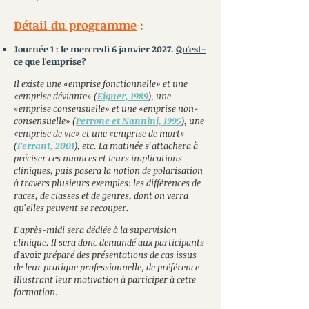
Détail du programme
:
Journée 1 : le mercredi 6 janvier 2027.
Qu'est-
ce que l'emprise?
Il existe une «emprise fonctionnelle» et une
«emprise déviante» (
Eiguer, 1989
), une
«emprise consensuelle» et une «emprise non-
consensuelle» (
Perrone et Nannini, 1
995
), une
«emprise de vie» et une «emprise de mort»
(
Ferrant, 2001
), etc. La matinée s’attachera à
préciser ces nuances et leurs implications
cliniques, puis posera la notion de polarisation
à travers plusieurs exemples: les différences de
races, de classes et de genres
, dont on verra
qu'elles peuvent se recouper
.
L'après-midi s
era dédiée à la supervision
clinique. Il sera donc demandé aux participants
d
'avoir
préparé des présentations de cas issus
de leur pratique professionnelle, de préférence
illustrant leur motivation à participer à cette
formation
.