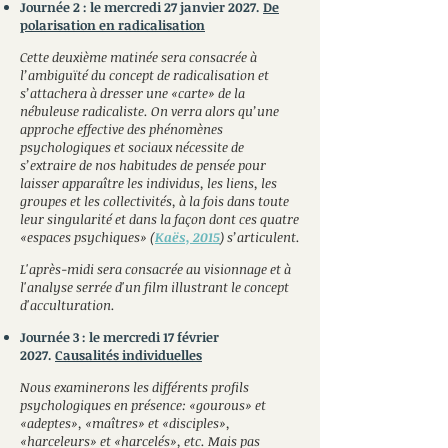
Journée 2 : le mercredi 27 janvier 2027.
De
polarisation en radica
lisation
Cette deuxième matinée sera consacrée à
l’ambiguïté du concept de radicalisation et
s’attachera à dresser une «carte» de la
nébuleuse radicaliste. On verra alors qu’une
approche effective des phénomènes
psychologiques et sociaux nécessite de
s’extraire de nos habitudes de pensée pour
laisser apparaître les individus, les liens, les
groupes et les collectivités, à la fois dans toute
leur singularité et dans la façon dont ces quatre
«espaces psychiques
» (
Kaës, 2015
) s’articulent.
L'après-midi
sera consacrée au visionnage et à
l'analyse serrée d'un film illustrant le concept
d'acculturation
.
Journée 3 : le mercre
di 17 février
2027.
Causalités individuelles
Nous examinerons les différents profils
psychologiques en présence: «gourous» et
«adeptes», «
maîtres
»
et
«disciples
»,
«
harceleurs
»
et
«harcelés
», etc. Mais pas